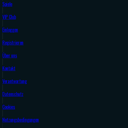
Spiele
VIP Club
Einloggen
Registrieren
Über uns
Kontakt
Verantwortung
Datenschutz
Cookies
Nutzungsbedingungen