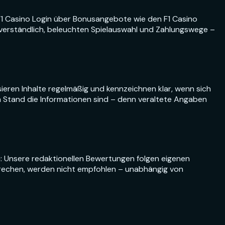
m F1 Casino Login über Bonusangebote wie den F1 Casino
 verständlich, beleuchten Spielauswahl und Zahlungswege –
sieren Inhalte regelmäßig und kennzeichnen klar, wenn sich
em Stand die Informationen sind – denn veraltete Angaben
i: Unsere redaktionellen Bewertungen folgen eigenen
prechen, werden nicht empfohlen – unabhängig von