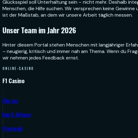
Glücksspiel soll Unterhaltung sein – nicht mehr. Deshalb in
Menschen, die Hilfe suchen. Wir versprechen keine Gewinne 
ist der Maßstab, an dem wir unsere Arbeit täglich messen.
Unser Team im Jahr 2026
Hinter diesem Portal stehen Menschen mit langjähriger Erfah
– neugierig, kritisch und immer nah am Thema. Wenn du Frag
wir nehmen jedes Feedback ernst.
ONLINE-CASINO
F1 Casino
Über uns
Boni & Aktionen
Promocode