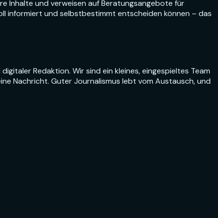
sere Inhalte und verweisen auf Beratungsangebote für
oll informiert und selbstbestimmt entscheiden können – das
gitaler Redaktion. Wir sind ein kleines, eingespieltes Team
eine Nachricht. Guter Journalismus lebt vom Austausch, und