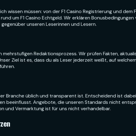
irklich wissen müssen: von der F1 Casino Registrierung und de
n rund um F1 Casino Echtgeld. Wir erklären Bonusbedingungen
 gegenüber unseren Leserinnen und Lesern.
en mehrstufigen Redaktionsprozess. Wir prüfen Fakten, aktuali
er Ziel ist es, dass du als Leser jederzeit weißt, auf welch
führen.
er Branche üblich und transparent ist. Entscheidend ist dabe
gen beeinflusst. Angebote, die unseren Standards nicht ents
n und Vermarktung ist für uns nicht verhandelbar.
rzen