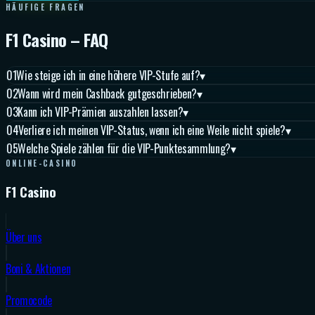
HÄUFIGE FRAGEN
F1 Casino – FAQ
01
Wie steige ich in eine höhere VIP-Stufe auf?
▾
02
Wann wird mein Cashback gutgeschrieben?
▾
03
Kann ich VIP-Prämien auszahlen lassen?
▾
04
Verliere ich meinen VIP-Status, wenn ich eine Weile nicht spiele?
▾
05
Welche Spiele zählen für die VIP-Punktesammlung?
▾
ONLINE-CASINO
F1 Casino
Über uns
Boni & Aktionen
Promocode