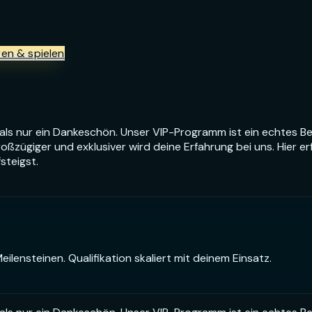
ren & spielen
n als nur ein Dankeschön. Unser VIP-Programm ist ein echtes B
roßzügiger und exklusiver wird deine Erfahrung bei uns. Hier 
steigst.
lensteinen. Qualifikation skaliert mit deinem Einsatz.