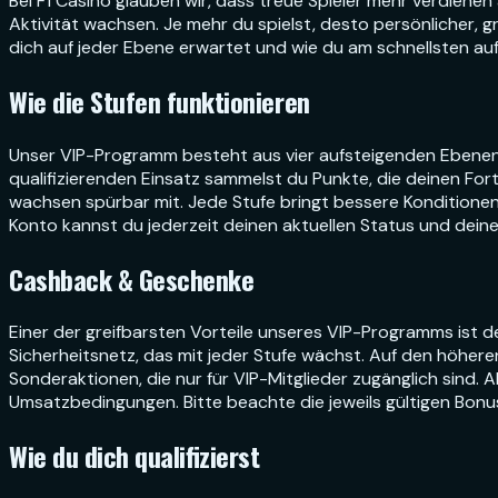
Bei F1 Casino glauben wir, dass treue Spieler mehr verdiene
Aktivität wachsen. Je mehr du spielst, desto persönlicher, g
dich auf jeder Ebene erwartet und wie du am schnellsten auf
Wie die Stufen funktionieren
Unser VIP-Programm besteht aus vier aufsteigenden Ebenen. D
qualifizierenden Einsatz sammelst du Punkte, die deinen Fort
wachsen spürbar mit. Jede Stufe bringt bessere Konditionen:
Konto kannst du jederzeit deinen aktuellen Status und deine
Cashback & Geschenke
Einer der greifbarsten Vorteile unseres VIP-Programms ist 
Sicherheitsnetz, das mit jeder Stufe wächst. Auf den höhe
Sonderaktionen, die nur für VIP-Mitglieder zugänglich sind. 
Umsatzbedingungen. Bitte beachte die jeweils gültigen Bon
Wie du dich qualifizierst