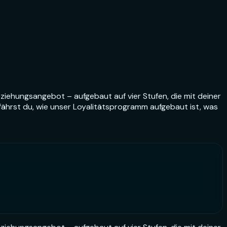
eziehungsangebot – aufgebaut auf vier Stufen, die mit deiner
erfährst du, wie unser Loyalitätsprogramm aufgebaut ist, was